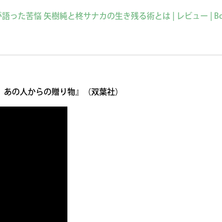
苦悩 矢樹純と柊サナカの生き残る術とは | レビュー | Book
 あの人からの贈り物』（双葉社）