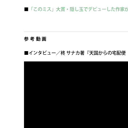
■
「このミス」大賞・隠し玉でデビューした作家が語った
参考動画
■インタビュー／柊 サナカ著『天国からの宅配便