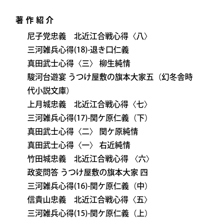
著作紹介
尼子党忠義 北近江合戦心得〈八〉
三河雑兵心得(18)-退き口仁義
真田武士心得〈三〉 柳生純情
駿河台遊宴 うつけ屋敷の旗本大家五（幻冬舎時
代小説文庫）
上月城忠義 北近江合戦心得〈七〉
三河雑兵心得(17)-関ケ原仁義（下）
真田武士心得〈二〉 関ケ原純情
真田武士心得〈一〉 右近純情
竹田城忠義 北近江合戦心得 〈六〉
政変問答 うつけ屋敷の旗本大家 四
三河雑兵心得(16)-関ケ原仁義（中）
信貴山忠義 北近江合戦心得〈五〉
三河雑兵心得(15)-関ケ原仁義（上）