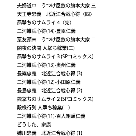
夫婦道中 うつけ屋敷の旗本大家 三
天王寺忠義 北近江合戦心得〈四〉
羆撃ちのサムライ 4（完）
三河雑兵心得(14)-豊臣仁義
悪友顚末 うつけ屋敷の旗本大家 二
闇夜の決闘 人撃ち稼業(三)
羆撃ちのサムライ３(SPコミックス)
三河雑兵心得(13)-奥州仁義
長篠忠義 北近江合戦心得 (3)
三河雑兵心得(12)-小田原仁義
長島忠義 北近江合戦心得 (2)
羆撃ちのサムライ２(SPコミックス)
殿様行列 人撃ち稼業(二)
三河雑兵心得(11)-百人組頭仁義
どうした、家康
姉川忠義 北近江合戦心得 (1)