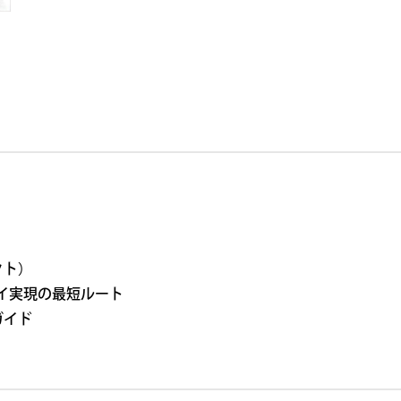
クト）
レイ実現の最短ルート
ガイド