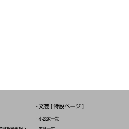
文芸 [ 特設ページ ]
小説家一覧
実用を書きたい
実績一覧