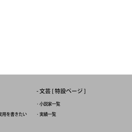
文芸 [ 特設ページ ]
小説家一覧
実用を書きたい
実績一覧