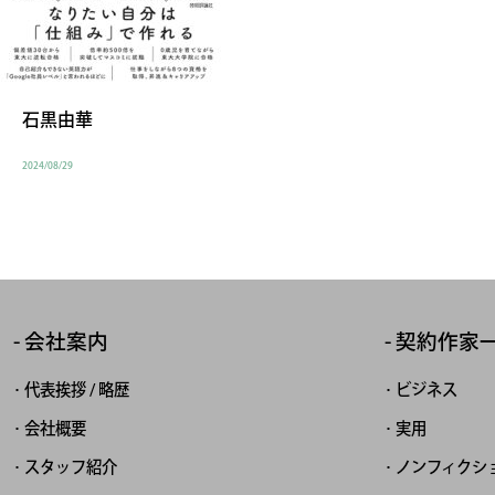
石黒由華
2024/08/29
会社案内
契約作家
代表挨拶 / 略歴
ビジネス
会社概要
実用
スタッフ紹介
ノンフィクシ