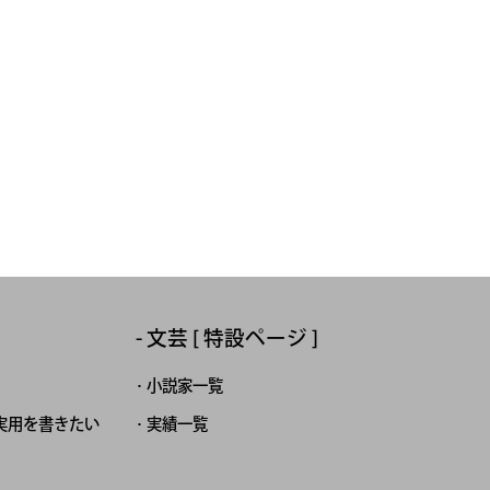
文芸 [ 特設ページ ]
小説家一覧
実用を書きたい
実績一覧