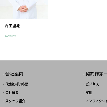
霜田里絵
2020/02/03
会社案内
契約作家
代表挨拶 / 略歴
ビジネス
会社概要
実用
スタッフ紹介
ノンフィクシ