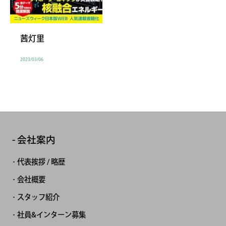
茜灯里
2023/03/06
会社案内
代表挨拶 / 略歴
会社概要
スタッフ紹介
社員&インターン募集