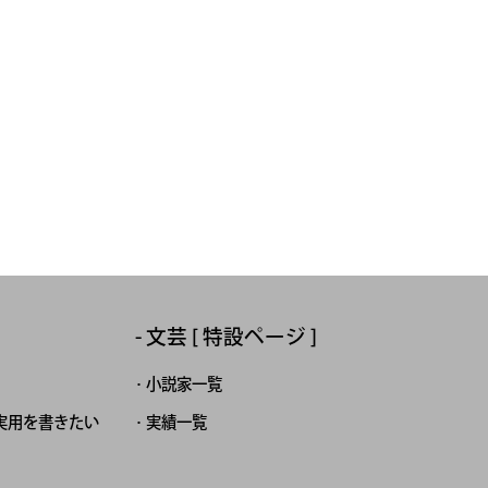
文芸 [ 特設ページ ]
小説家一覧
実用を書きたい
実績一覧