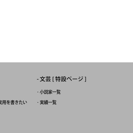
文芸 [ 特設ページ ]
小説家一覧
実用を書きたい
実績一覧