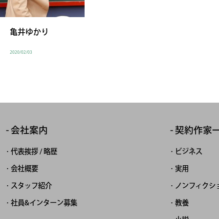
亀井ゆかり
2020/02/03
会社案内
契約作家
代表挨拶 / 略歴
ビジネス
会社概要
実用
スタッフ紹介
ノンフィクシ
社員&インターン募集
教養