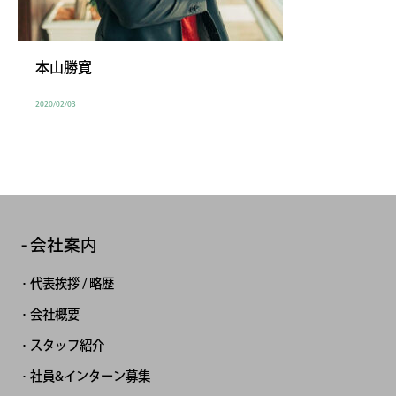
本山勝寛
2020/02/03
会社案内
代表挨拶 / 略歴
会社概要
スタッフ紹介
社員&インターン募集