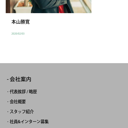
本山勝寛
2020/02/03
会社案内
代表挨拶 / 略歴
会社概要
スタッフ紹介
社員&インターン募集