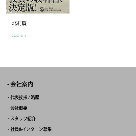
北村慶
2020/12/16
会社案内
代表挨拶 / 略歴
会社概要
スタッフ紹介
社員&インターン募集