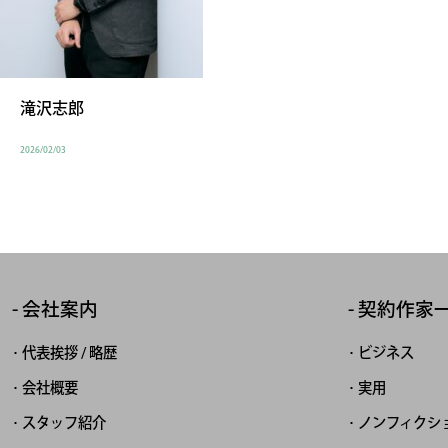
滝沢志郎
2026/02/03
会社案内
契約作家
代表挨拶 / 略歴
ビジネス
会社概要
実用
スタッフ紹介
ノンフィクシ