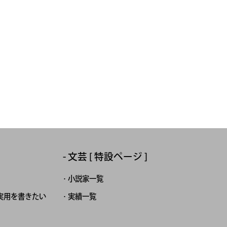
文芸 [ 特設ページ ]
小説家一覧
実用を書きたい
実績一覧