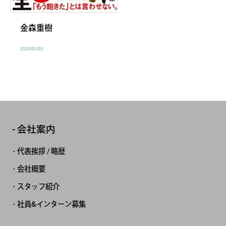
金森重樹
2020/02/03
会社案内
代表挨拶 / 略歴
会社概要
スタッフ紹介
社員&インターン募集