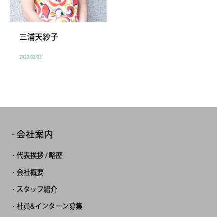
三浦天紗子
2020/02/03
会社案内
代表挨拶 / 略歴
会社概要
スタッフ紹介
社員&インターン募集