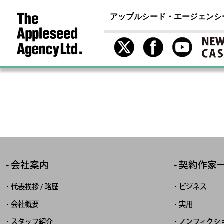
アップルシード・エージェンシ
会社案内
契約作家
代表挨拶 / 略歴
ビジネス
会社概要
実用
スタッフ紹介
ノンフィクシ