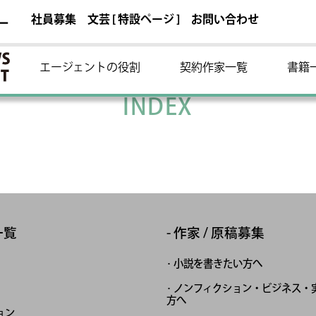
社員募集
文芸 [ 特設ページ ]
お問い合わせ
ー
エージェントの役割
契約作家一覧
書籍
INDEX
一覧
作家 / 原稿募集
小説を書きたい方へ
ノンフィクション・ビジネス・
方へ
ョン