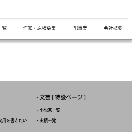
一覧
作家・原稿募集
PR事業
会社概要
文芸 [ 特設ページ ]
小説家一覧
実用を書きたい
実績一覧