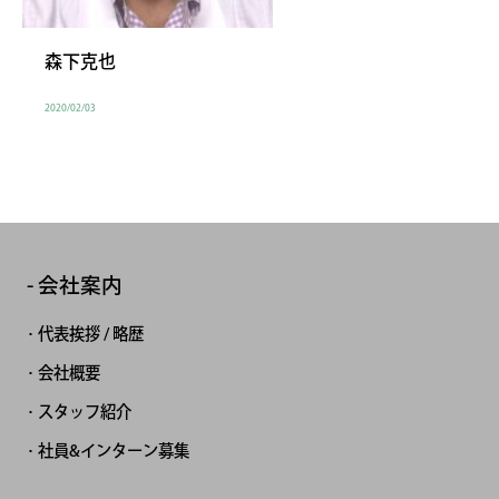
森下克也
2020/02/03
会社案内
代表挨拶 / 略歴
会社概要
スタッフ紹介
社員&インターン募集