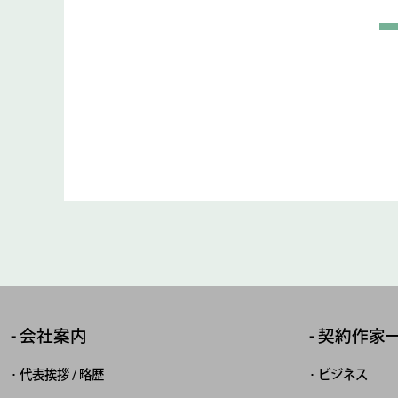
会社案内
契約作家
代表挨拶 / 略歴
ビジネス