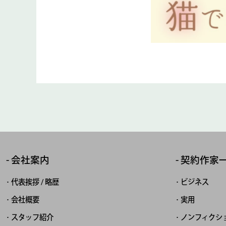
会社案内
契約作家
代表挨拶 / 略歴
ビジネス
会社概要
実用
スタッフ紹介
ノンフィクシ